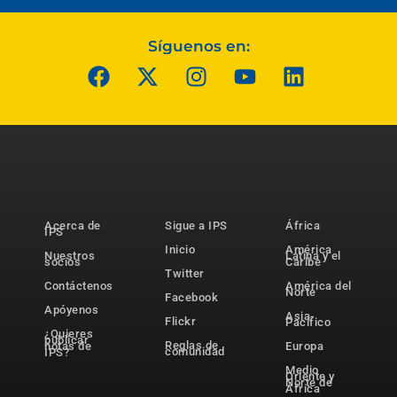
Síguenos en:
Acerca de
Sigue a IPS
África
IPS
Inicio
América
Nuestros
Latina y el
socios
Caribe
Twitter
Contáctenos
América del
Norte
Facebook
Apóyenos
Asia-
Flickr
Pacífico
¿Quieres
publicar
Reglas de
notas de
Europa
comunidad
IPS?
Medio
Oriente y
Norte de
África