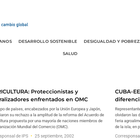
ANOS
DESARROLLO SOSTENIBLE
DESIGUALDAD Y POBREZ
SALUD
ICULTURA: Proteccionistas y
CUBA-EE
eralizadores enfrentados en OMC
diferenc
upo de países, encabezados por la Unión Europea y Japón,
Representante
aron su rechazo a la amplitud de la reforma del Acuerdo de
olvidaron las 
ultura propuesta por una mayoría de naciones miembros de
feria agroalim
ganización Mundial del Comercio (OMC).
de la isla, en
sponsal de IPS
25 septiembre, 2002
Corresponsa