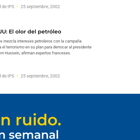
l de IPS
25 septiembre, 2002
U: El olor del petróleo
s mezcla intereses petroleros con la campaña
 el terrorismo en su plan para derrocar al presidente
am Hussein, afirman expertos franceses.
l de IPS
25 septiembre, 2002
n ruido.
ín semanal