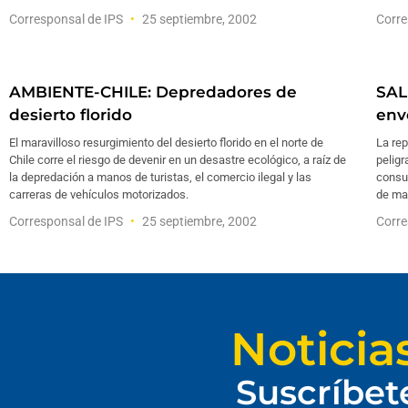
Corresponsal de IPS
25 septiembre, 2002
Corre
AMBIENTE-CHILE: Depredadores de
SAL
desierto florido
env
El maravilloso resurgimiento del desierto florido en el norte de
La rep
Chile corre el riesgo de devenir en un desastre ecológico, a raíz de
peligr
la depredación a manos de turistas, el comercio ilegal y las
consu
carreras de vehículos motorizados.
de ma
Corresponsal de IPS
25 septiembre, 2002
Corre
Noticia
Suscríbet