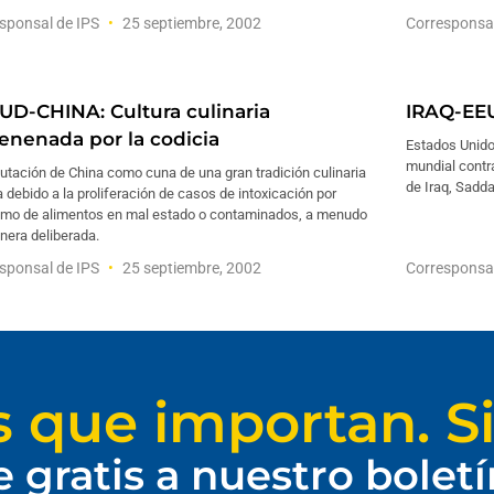
sponsal de IPS
25 septiembre, 2002
Corresponsa
UD-CHINA: Cultura culinaria
IRAQ-EEU
enenada por la codicia
Estados Unido
mundial contra
utación de China como cuna de una gran tradición culinaria
de Iraq, Sadd
a debido a la proliferación de casos de intoxicación por
mo de alimentos en mal estado o contaminados, a menudo
nera deliberada.
sponsal de IPS
25 septiembre, 2002
Corresponsa
s que importan. Si
e gratis a nuestro bolet