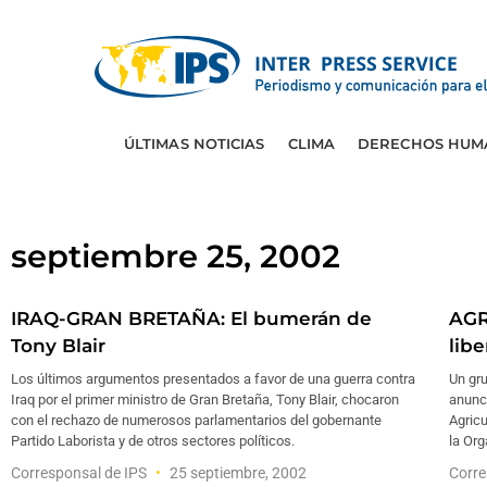
ÚLTIMAS NOTICIAS
CLIMA
DERECHOS HUM
septiembre 25, 2002
IRAQ-GRAN BRETAÑA: El bumerán de
AGR
Tony Blair
lib
Los últimos argumentos presentados a favor de una guerra contra
Un gr
Iraq por el primer ministro de Gran Bretaña, Tony Blair, chocaron
anunci
con el rechazo de numerosos parlamentarios del gobernante
Agric
Partido Laborista y de otros sectores políticos.
la Or
Corresponsal de IPS
25 septiembre, 2002
Corre