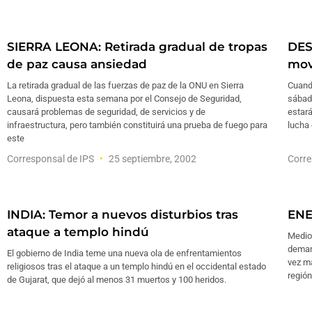
SIERRA LEONA: Retirada gradual de tropas
DES
de paz causa ansiedad
mov
La retirada gradual de las fuerzas de paz de la ONU en Sierra
Cuand
Leona, dispuesta esta semana por el Consejo de Seguridad,
sábado
causará problemas de seguridad, de servicios y de
estará
infraestructura, pero también constituirá una prueba de fuego para
lucha 
este
Corresponsal de IPS
25 septiembre, 2002
Corre
INDIA: Temor a nuevos disturbios tras
ENE
ataque a templo hindú
Medio 
demand
El gobierno de India teme una nueva ola de enfrentamientos
vez má
religiosos tras el ataque a un templo hindú en el occidental estado
región
de Gujarat, que dejó al menos 31 muertos y 100 heridos.