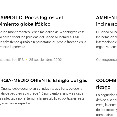
ARROLLO: Pocos logros del
AMBIENTE
imiento globalifóbico
incinera
o los manifestantes llenen las calles de Washington este
El Banco Mund
 para criticar las políticas del Banco Mundial y al FMI,
incineración d
n admitiendo quizás sin percatarse su propio fracaso en la
internacionale
contra la pobreza.
organizacione
sponsal de IPS
25 septiembre, 2002
Corresponsa
RGIA-MEDIO ORIENTE: El siglo del gas
COLOMBIA
riesgo
Oriente debe desarrollar su industria gasífera, porque la
a de petróleo sólo crece 1,6 por ciento al año y es cada
La seguridad 
s afectada por el temor a la inestabilidad política en esta
debido a la co
, advirtieron expertos.
coca, la conce
de productos y
campesinos.