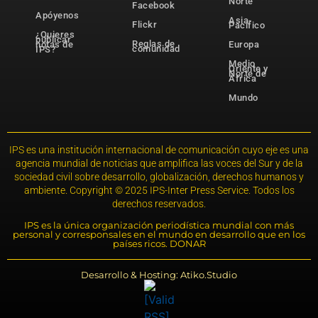
Norte
Facebook
Apóyenos
Asia-
Flickr
Pacífico
¿Quieres
publicar
Reglas de
notas de
Europa
comunidad
IPS?
Medio
Oriente y
Norte de
África
Mundo
IPS es una institución internacional de comunicación cuyo eje es una
agencia mundial de noticias que amplifica las voces del Sur y de la
sociedad civil sobre desarrollo, globalización, derechos humanos y
ambiente. Copyright © 2025 IPS-Inter Press Service. Todos los
derechos reservados.
IPS es la única organización periodística mundial con más
personal y corresponsales en el mundo en desarrollo que en los
países ricos. DONAR
Desarrollo & Hosting: Atiko.Studio