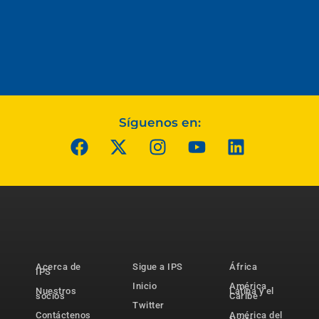
Síguenos en:
Acerca de
Sigue a IPS
África
IPS
Inicio
América
Nuestros
Latina y el
socios
Caribe
Twitter
Contáctenos
América del