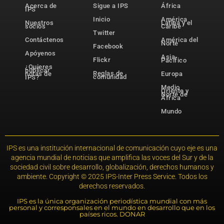
Acerca de
Sigue a IPS
África
IPS
Inicio
América
Nuestros
Latina y el
socios
Caribe
Twitter
Contáctenos
América del
Norte
Facebook
Apóyenos
Asia-
Flickr
Pacífico
¿Quieres
publicar
Reglas de
notas de
Europa
comunidad
IPS?
Medio
Oriente y
Norte de
África
Mundo
IPS es una institución internacional de comunicación cuyo eje es una
agencia mundial de noticias que amplifica las voces del Sur y de la
sociedad civil sobre desarrollo, globalización, derechos humanos y
ambiente. Copyright © 2025 IPS-Inter Press Service. Todos los
derechos reservados.
IPS es la única organización periodística mundial con más
personal y corresponsales en el mundo en desarrollo que en los
países ricos. DONAR