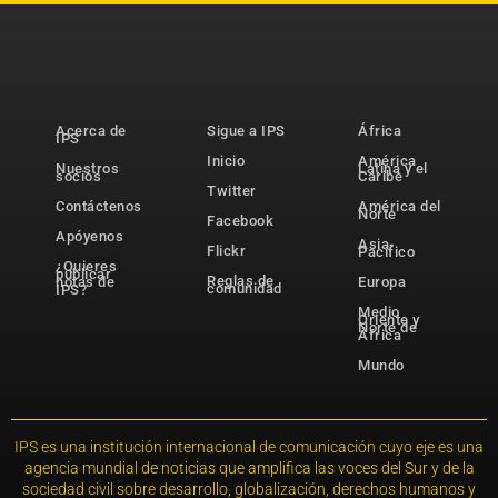
Acerca de
Sigue a IPS
África
IPS
Inicio
América
Nuestros
Latina y el
socios
Caribe
Twitter
Contáctenos
América del
Norte
Facebook
Apóyenos
Asia-
Flickr
Pacífico
¿Quieres
publicar
Reglas de
notas de
Europa
comunidad
IPS?
Medio
Oriente y
Norte de
África
Mundo
IPS es una institución internacional de comunicación cuyo eje es una
agencia mundial de noticias que amplifica las voces del Sur y de la
sociedad civil sobre desarrollo, globalización, derechos humanos y