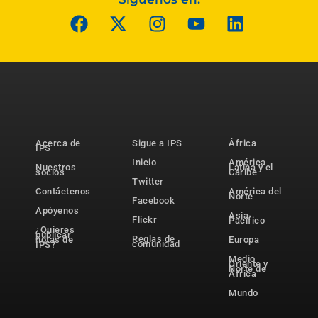
Acerca de
Sigue a IPS
África
IPS
Inicio
América
Nuestros
Latina y el
socios
Caribe
Twitter
Contáctenos
América del
Norte
Facebook
Apóyenos
Asia-
Flickr
Pacífico
¿Quieres
publicar
Reglas de
notas de
Europa
comunidad
IPS?
Medio
Oriente y
Norte de
África
Mundo