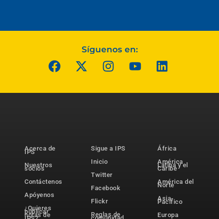
Síguenos en:
Acerca de
Sigue a IPS
África
IPS
Inicio
América
Nuestros
Latina y el
socios
Caribe
Twitter
Contáctenos
América del
Norte
Facebook
Apóyenos
Asia-
Flickr
Pacífico
¿Quieres
publicar
Reglas de
notas de
Europa
comunidad
IPS?