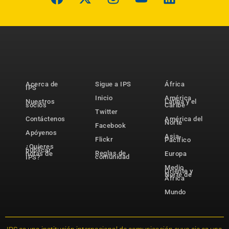
Acerca de
Sigue a IPS
África
IPS
Inicio
América
Nuestros
Latina y el
socios
Caribe
Twitter
Contáctenos
América del
Norte
Facebook
Apóyenos
Asia-
Flickr
Pacífico
¿Quieres
publicar
Reglas de
notas de
Europa
comunidad
IPS?
Medio
Oriente y
Norte de
África
Mundo