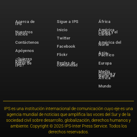
Acerca de
Sigue a IPS
África
IPS
Inicio
América
Nuestros
Latina y el
socios
Caribe
Twitter
Contáctenos
América del
Norte
Facebook
Apóyenos
Asia-
Flickr
Pacífico
¿Quieres
publicar
Reglas de
notas de
Europa
comunidad
IPS?
Medio
Oriente y
Norte de
África
Mundo
IPS es una institución internacional de comunicación cuyo eje es una
agencia mundial de noticias que amplifica las voces del Sur y de la
sociedad civil sobre desarrollo, globalización, derechos humanos y
ambiente. Copyright © 2025 IPS-Inter Press Service. Todos los
derechos reservados.