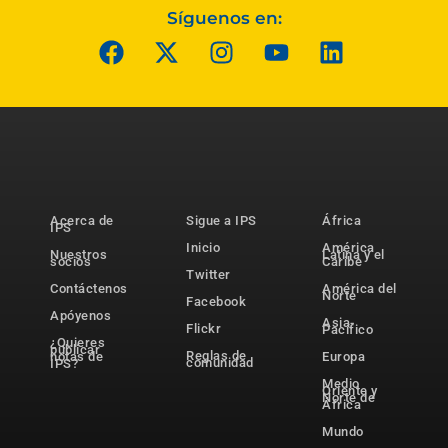
Síguenos en:
Acerca de
Sigue a IPS
África
IPS
Inicio
América
Nuestros
Latina y el
socios
Caribe
Twitter
Contáctenos
América del
Norte
Facebook
Apóyenos
Asia-
Flickr
Pacífico
¿Quieres
publicar
Reglas de
notas de
Europa
comunidad
IPS?
Medio
Oriente y
Norte de
África
Mundo