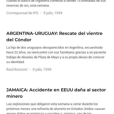
cuando el Banco de Inglaterra comenzó a vender 15 toneladas de sus
reservas de oro, esta semana.
Corresponsal de IPS
9 julio, 1999
ARGENTINA-URUGUAY: Rescate del vientre
del Cóndor
La hija de dos uruguayos desaparecidos en Argentina, secuestrada
hace 22 años, se reencontró con sus familiares gracias a un paciente
trabajo de Abuelas de Plaza de Mayo y a su propio deseo de conocer
su identidad.
Raúl Ronzoni
9 julio, 1999
JAMAICA: Accidente en EEUU daña al sector
minero
Las explosiones que obligaron esta semana a cerrar durante los
próximos meses una refinería de aluminio en Estados Unidos causan
graves daños económicos y sociales a Jamaica, uno de los