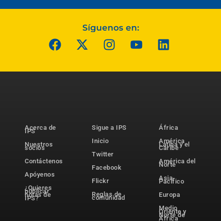
Síguenos en:
Acerca de
Sigue a IPS
África
IPS
Inicio
América
Nuestros
Latina y el
socios
Caribe
Twitter
Contáctenos
América del
Norte
Facebook
Apóyenos
Asia-
Flickr
Pacífico
¿Quieres
publicar
Reglas de
notas de
Europa
comunidad
IPS?
Medio
Oriente y
Norte de
África