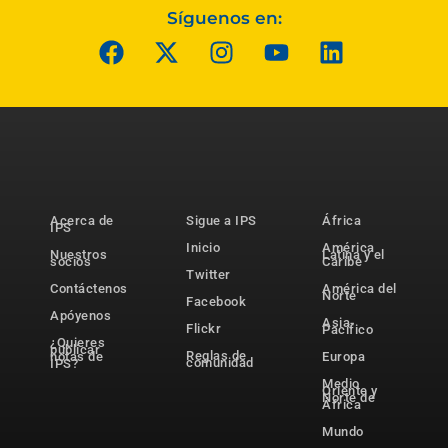
Síguenos en:
Acerca de
Sigue a IPS
África
IPS
Inicio
América
Nuestros
Latina y el
socios
Caribe
Twitter
Contáctenos
América del
Norte
Facebook
Apóyenos
Asia-
Flickr
Pacífico
¿Quieres
publicar
Reglas de
notas de
Europa
comunidad
IPS?
Medio
Oriente y
Norte de
África
Mundo