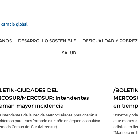
ANOS
DESARROLLO SOSTENIBLE
DESIGUALDAD Y POBREZ
SALUD
LETIN-CIUDADES DEL
/BOLETI
COSUR/MERCOSUR: Intendentes
MERCOSU
laman mayor incidencia
en tiempo
8 intendentes de la Red de Mercociudades presionarán a
Sonetos y oda
biernos para transformarla este año en órgano consultivo
este martes a
ercado Común del Sur (Mercosur).
artistas en ti
"Marinero en ti