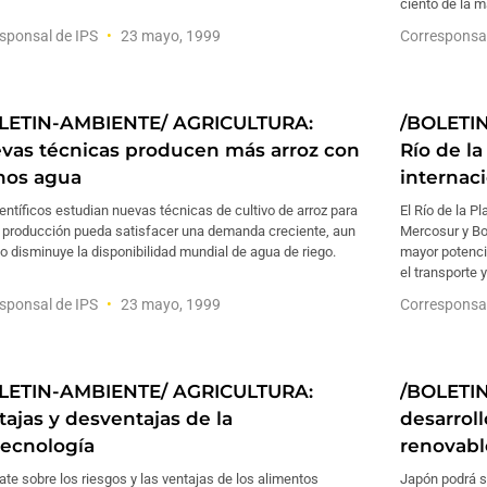
ciento de la 
sponsal de IPS
23 mayo, 1999
Corresponsa
LETIN-AMBIENTE/ AGRICULTURA:
/BOLETI
vas técnicas producen más arroz con
Río de la
os agua
internac
entíficos estudian nuevas técnicas de cultivo de arroz para
El Río de la P
a producción pueda satisfacer una demanda creciente, aun
Mercosur y Bo
 disminuye la disponibilidad mundial de agua de riego.
mayor potencia
el transporte y
sponsal de IPS
23 mayo, 1999
Corresponsa
LETIN-AMBIENTE/ AGRICULTURA:
/BOLETI
tajas y desventajas de la
desarrol
tecnología
renovabl
ate sobre los riesgos y las ventajas de los alimentos
Japón podrá se