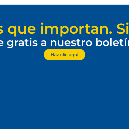
s que importan. Si
e gratis a nuestro bolet
Haz clic aquí