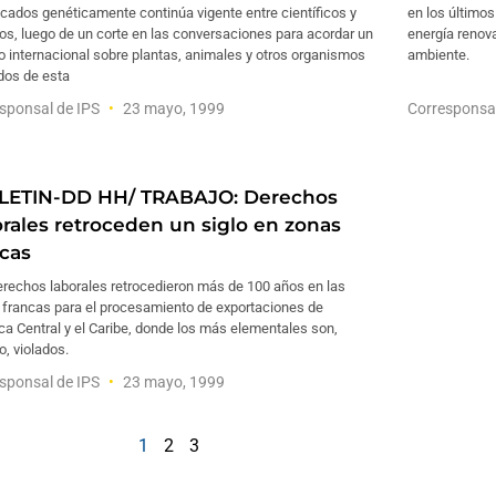
cados genéticamente continúa vigente entre científicos y
en los últimos
cos, luego de un corte en las conversaciones para acordar un
energía renova
o internacional sobre plantas, animales y otros organismos
ambiente.
dos de esta
sponsal de IPS
23 mayo, 1999
Corresponsa
LETIN-DD HH/ TRABAJO: Derechos
orales retroceden un siglo en zonas
ncas
erechos laborales retrocedieron más de 100 años en las
 francas para el procesamiento de exportaciones de
a Central y el Caribe, donde los más elementales son,
o, violados.
sponsal de IPS
23 mayo, 1999
1
2
3