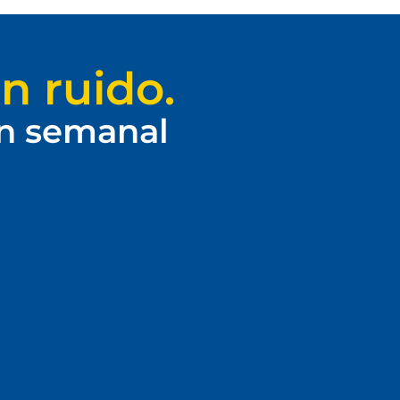
n ruido.
ín semanal