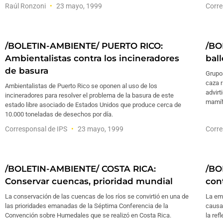
Raúl Ronzoni
23 mayo, 1999
Corre
/BOLETIN-AMBIENTE/ PUERTO RICO:
/BO
Ambientalistas contra los incineradores
bal
de basura
Grupos
caza r
Ambientalistas de Puerto Rico se oponen al uso de los
advirt
incineradores para resolver el problema de la basura de este
mamíf
estado libre asociado de Estados Unidos que produce cerca de
10.000 toneladas de desechos por día.
Corresponsal de IPS
23 mayo, 1999
Corre
/BOLETIN-AMBIENTE/ COSTA RICA:
/BO
Conservar cuencas, prioridad mundial
con
La conservación de las cuencas de los ríos se convirtió en una de
La em
las prioridades emanadas de la Séptima Conferencia de la
causar
Convención sobre Humedales que se realizó en Costa Rica.
la ref