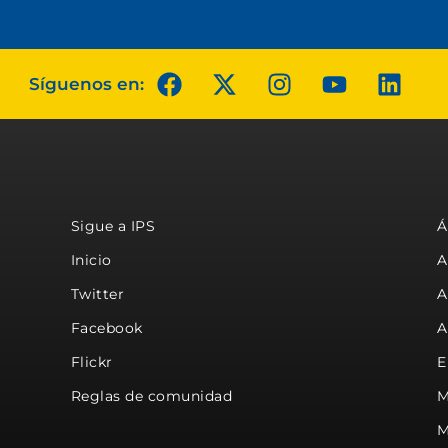
Síguenos en:
Sigue a IPS
Á
Inicio
A
Twitter
A
Facebook
A
Flickr
E
Reglas de comunidad
M
M