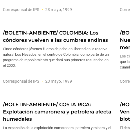
Corresponsal de IPS
23 mayo, 1999
Corre
/BOLETIN-AMBIENTE/ COLOMBIA: Los
/BO
cóndores vuelven a las cumbres andinas
Nue
men
Cinco cóndores jóvenes fueron dejados en libertad en la reserva
natural Los Nevados, en el centro de Colombia, como parte de un
Los ci
programa de repoblamiento que dará sus primeros resultados en
que l
el 2000.
cuando
Corresponsal de IPS
23 mayo, 1999
Corre
/BOLETIN-AMBIENTE/ COSTA RICA:
/BO
Explotación camaronera y petrolera afecta
Ven
humedales
bio
La expansión de la explotación camaronera, petrolera y minera y el
El deb