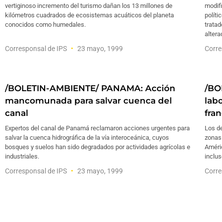
vertiginoso incremento del turismo dañan los 13 millones de
modifi
kilómetros cuadrados de ecosistemas acuáticos del planeta
políti
conocidos como humedales.
tratad
altera
Corresponsal de IPS
23 mayo, 1999
Corre
/BOLETIN-AMBIENTE/ PANAMA: Acción
/BO
mancomunada para salvar cuenca del
lab
canal
fra
Expertos del canal de Panamá reclamaron acciones urgentes para
Los d
salvar la cuenca hidrográfica de la vía interoceánica, cuyos
zonas
bosques y suelos han sido degradados por actividades agrícolas e
Améric
industriales.
inclus
Corresponsal de IPS
23 mayo, 1999
Corre