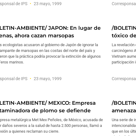
sponsal de IPS
23 mayo, 1999
Corresponsa
LETIN-AMBIENTE/ JAPON: En lugar de
/BOLETI
lenas, ahora cazan marsopas
tóxico d
 ecologistas acusaron al gobierno de Japón de ignorar la
La revelación
ampante de marsopas en las costas del norte del país y
carcinógeno Ag
ieron que la práctica podría provocar la extinción de algunos
Vietnam aument
eros marinos.
participación 
sponsal de IPS
23 mayo, 1999
Corresponsa
LETIN-AMBIENTE/ MEXICO: Empresa
/BOLETI
taminadora de plomo se defiende
amenazan
presa metalúrgica Met Mex Peñoles, de México, acusada de
Una serie de 
 daños severos a la salud de hasta 2.500 personas, llamó a
intencionalid
lexión a quienes reclaman su cierre.
que en los úl