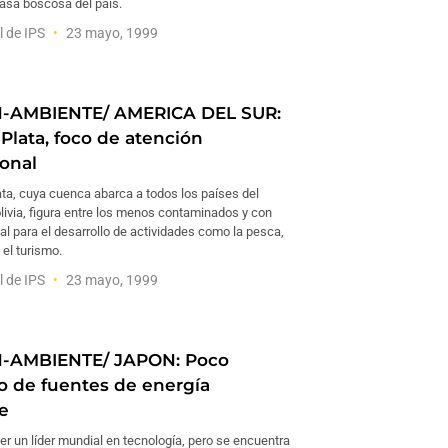
masa boscosa del país.
l de IPS
23 mayo, 1999
N-AMBIENTE/ AMERICA DEL SUR:
 Plata, foco de atención
ional
lata, cuya cuenca abarca a todos los países del
livia, figura entre los menos contaminados y con
l para el desarrollo de actividades como la pesca,
 el turismo.
l de IPS
23 mayo, 1999
N-AMBIENTE/ JAPON: Poco
lo de fuentes de energía
e
r un líder mundial en tecnología, pero se encuentra