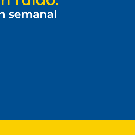
ín semanal