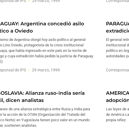
sponsal de IPS
29 marzo, 1999
Corresponsa
AGUAY: Argentina concedió asilo
PARAGUAY
ítico a Oviedo
extradici
ierno de Argentina otorgó hoy asilo político al general
El general reti
do Lino Oviedo, protagonista de la crisis institucional
institucional d
aya, que había ingresado en este país en la noche de
político en Ar
o y cuya extradición había pedido la justicia de Paraguay.
autoridades pa
E)
sponsal de IPS
29 marzo, 1999
Corresponsa
OSLAVIA: Alianza ruso-india sería
AMERICA 
il, dicen analistas
adopció
anes de una alianza estratégica entre Rusia y India para
Las leyes de 
r la acción de la OTAN (Organización del Tratado del
de América Lat
ico Norte) en Yugoslavia tienen poco valor en un mundo
propia niñez.
ar, sostienen analistas.