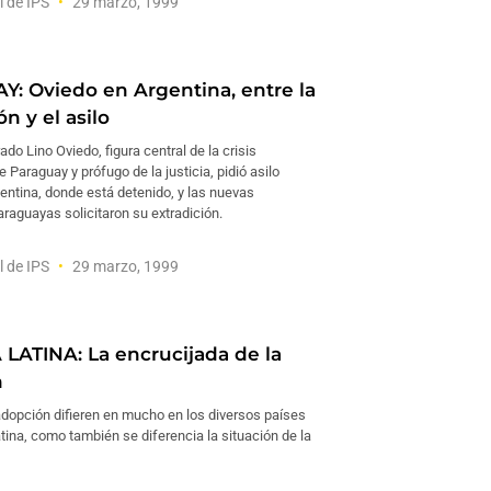
l de IPS
29 marzo, 1999
: Oviedo en Argentina, entre la
ón y el asilo
rado Lino Oviedo, figura central de la crisis
e Paraguay y prófugo de la justicia, pidió asilo
gentina, donde está detenido, y las nuevas
raguayas solicitaron su extradición.
l de IPS
29 marzo, 1999
LATINA: La encrucijada de la
n
adopción difieren en mucho en los diversos países
ina, como también se diferencia la situación de la