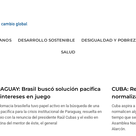
ANOS
DESARROLLO SOSTENIBLE
DESIGUALDAD Y POBREZ
SALUD
AGUAY: Brasil buscó solución pacífica
CUBA: Re
 intereses en juego
normaliz
lomacia brasileña tuvo papel activo en la búsqueda de una
Cuba aspira a
 pacífica para la crisis institucional de Paraguay, resuelta en
normalicen alg
pio con la renuncia del presidente Raúl Cubas y el exilio en
tiempo que sea
ina del mentor de éste, el general
Asamblea Naci
Alarcón.