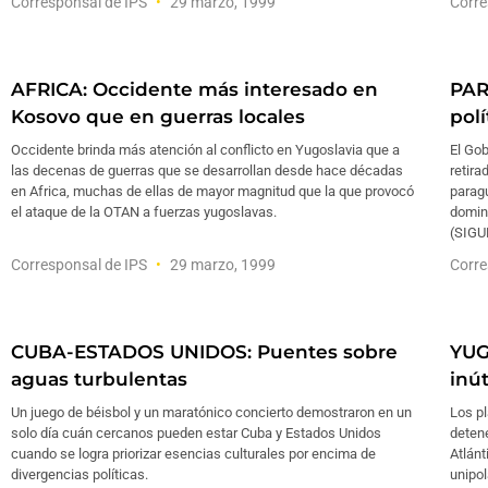
Corresponsal de IPS
29 marzo, 1999
Corre
AFRICA: Occidente más interesado en
PAR
Kosovo que en guerras locales
pol
Occidente brinda más atención al conflicto en Yugoslavia que a
El Gob
las decenas de guerras que se desarrollan desde hace décadas
retira
en Africa, muchas de ellas de mayor magnitud que la que provocó
paragu
el ataque de la OTAN a fuerzas yugoslavas.
doming
(SIGU
Corresponsal de IPS
29 marzo, 1999
Corre
CUBA-ESTADOS UNIDOS: Puentes sobre
YUG
aguas turbulentas
inút
Un juego de béisbol y un maratónico concierto demostraron en un
Los pl
solo día cuán cercanos pueden estar Cuba y Estados Unidos
detene
cuando se logra priorizar esencias culturales por encima de
Atlánt
divergencias políticas.
unipol