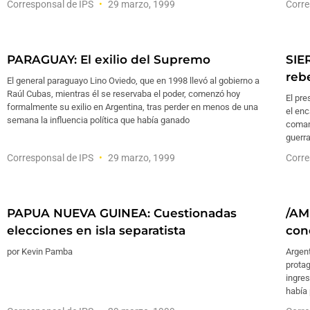
Corresponsal de IPS
29 marzo, 1999
Corre
PARAGUAY: El exilio del Supremo
SIE
reb
El general paraguayo Lino Oviedo, que en 1998 llevó al gobierno a
Raúl Cubas, mientras él se reservaba el poder, comenzó hoy
El pre
formalmente su exilio en Argentina, tras perder en menos de una
el enc
semana la influencia política que había ganado
coman
guerra
Corresponsal de IPS
29 marzo, 1999
Corre
PAPUA NUEVA GUINEA: Cuestionadas
/AM
elecciones en isla separatista
con
por Kevin Pamba
Argent
protag
ingres
había 