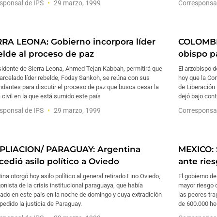
sponsal de IPS
29 marzo, 1999
Corresponsa
RRA LEONA: Gobierno incorpora líder
COLOMBI
elde al proceso de paz
obispo p
sidente de Sierra Leona, Ahmed Tejan Kabbah, permitirá que
El arzobispo d
arcelado líder rebelde, Foday Sankoh, se reúna con sus
hoy que la Con
dantes para discutir el proceso de paz que busca cesar la
de Liberación 
 civil en la que está sumido este país
dejó bajo cont
sponsal de IPS
29 marzo, 1999
Corresponsa
PLIACION/ PARAGUAY: Argentina
MEXICO: 
cedió asilo político a Oviedo
ante rie
ina otorgó hoy asilo político al general retirado Lino Oviedo,
El gobierno de
onista de la crisis institucional paraguaya, que había
mayor riesgo 
ado en este país en la noche de domingo y cuya extradición
las peores tr
pedido la justicia de Paraguay.
de 600.000 he