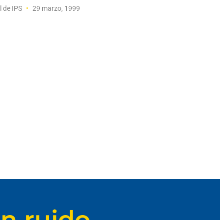
l de IPS
29 marzo, 1999
n ruido.