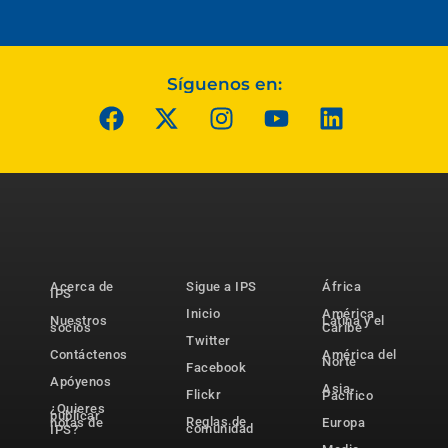
Síguenos en:
Acerca de
Sigue a IPS
África
IPS
Inicio
América
Nuestros
Latina y el
socios
Caribe
Twitter
Contáctenos
América del
Norte
Facebook
Apóyenos
Asia-
Flickr
Pacífico
¿Quieres
publicar
Reglas de
notas de
Europa
comunidad
IPS?