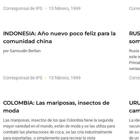
Corresponsal de IPS
13 febrero, 1999
Corre
INDONESIA: Año nuevo poco feliz para la
RUS
comunidad china
som
por Samsudin Berlian
Rusia
este m
Primak
serias
Corresponsal de IPS
13 febrero, 1999
Corre
COLOMBIA: Las mariposas, insectos de
URU
moda
cam
Las mariposas, insectos de los que Colombia tiene la segunda
La ide
mayor variedad en el mundo, están de moda y se las utiliza para
vacuno
combatir las plantaciones de coca, se las cría industrialmente
de su 
para exportarlas, o simplemente para recrear la vista
de un