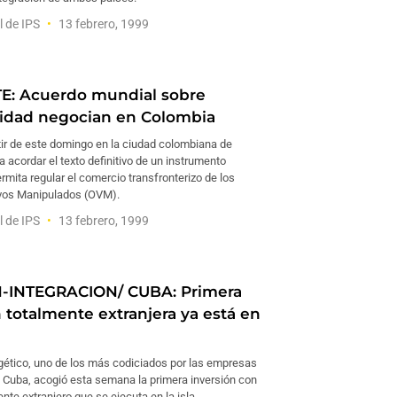
l de IPS
13 febrero, 1999
E: Acuerdo mundial sobre
idad negocian en Colombia
tir de este domingo en la ciudad colombiana de
 acordar el texto definitivo de un instrumento
ermita regular el comercio transfronterizo de los
vos Manipulados (OVM).
l de IPS
13 febrero, 1999
N-INTEGRACION/ CUBA: Primera
n totalmente extranjera ya está en
rgético, uno de los más codiciados por las empresas
n Cuba, acogió esta semana la primera inversión con
ente extranjero que se ejecuta en la isla.