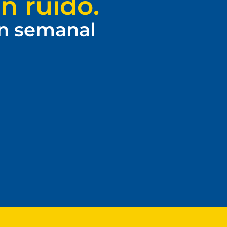
n ruido.
ín semanal