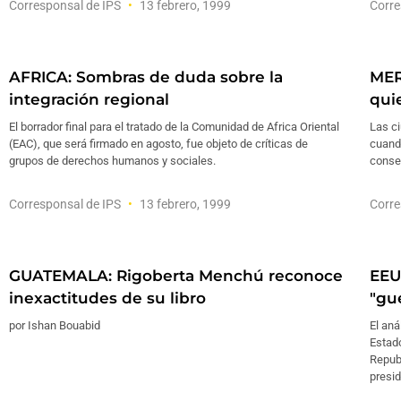
Corresponsal de IPS
13 febrero, 1999
Corre
AFRICA: Sombras de duda sobre la
MER
integración regional
qui
El borrador final para el tratado de la Comunidad de Africa Oriental
Las c
(EAC), que será firmado en agosto, fue objeto de críticas de
cuando
grupos de derechos humanos y sociales.
consec
Corresponsal de IPS
13 febrero, 1999
Corre
GUATEMALA: Rigoberta Menchú reconoce
EEU
inexactitudes de su libro
"gue
por Ishan Bouabid
El aná
Estado
Republ
presid