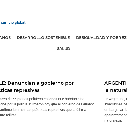
ANOS
DESARROLLO SOSTENIBLE
DESIGUALDAD Y POBREZ
SALUD
LE: Denuncian a gobierno por
ARGENTIN
ticas represivas
la natura
ares de 56 presos políticos chilenos que habrían sido
En Argentina, 
ados por la policía afirmaron hoy que el gobierno de Eduardo
inversiones pa
antiene las mismas prácticas represivas que la última
embargo, ambi
ura militar.
aparentemente
naturaleza.