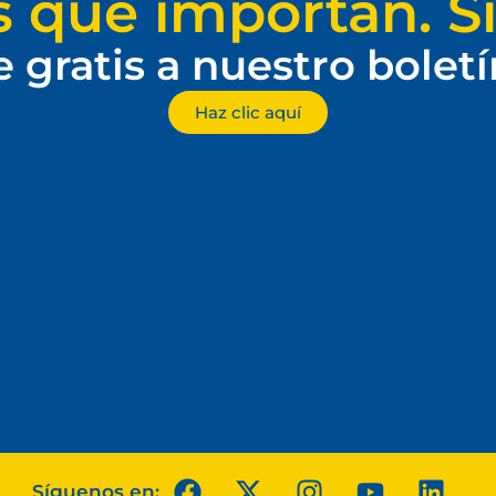
s que importan. Si
e gratis a nuestro bolet
Haz clic aquí
Síguenos en: