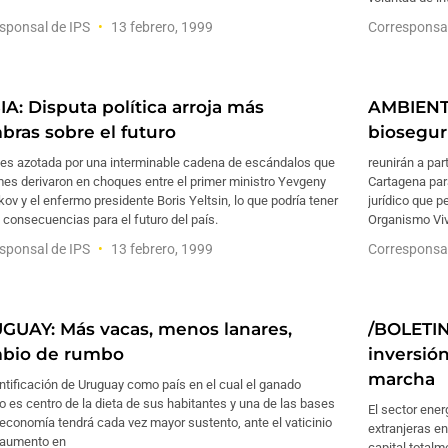
sponsal de IPS
13 febrero, 1999
Corresponsa
IA: Disputa política arroja más
AMBIENT
bras sobre el futuro
biosegur
 es azotada por una interminable cadena de escándalos que
reunirán a par
es derivaron en choques entre el primer ministro Yevgeny
Cartagena para
ov y el enfermo presidente Boris Yeltsin, lo que podría tener
jurídico que p
 consecuencias para el futuro del país.
Organismo Vi
sponsal de IPS
13 febrero, 1999
Corresponsa
GUAY: Más vacas, menos lanares,
/BOLETI
bio de rumbo
inversió
marcha
ntificación de Uruguay como país en el cual el ganado
 es centro de la dieta de sus habitantes y una de las bases
El sector ene
economía tendrá cada vez mayor sustento, ante el vaticinio
extranjeras e
 aumento en
capital totalm