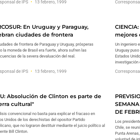
sponsal de IPS
13 febrero, 1999
Corresponsa
COSUR: En Uruguay y Paraguay,
CIENCIA:
ebran ciudades de frontera
mejores 
iudades de frontera de Paraguay y Uruguay, prósperas
Un ingeniero e
 la moneda de Brasil era fuerte, ahora sufren las
Uruguay puso 
uencias de la severa devaluación del real.
Estados Unidos
investigación 
sponsal de IPS
13 febrero, 1999
Corresponsa
U: Absolución de Clinton es parte de
PREVISI
rra cultural"
SEMANA 
DE FEBR
lisis convencional no basta para explicar el fracaso en
s Unidos de los derechistas del opositor Partido
Los president
icano, que no lograron destituir mediante el juicio político al
Chile, se reun
ente Bill Clinton.
Punta Arenas, 
voluntad de i