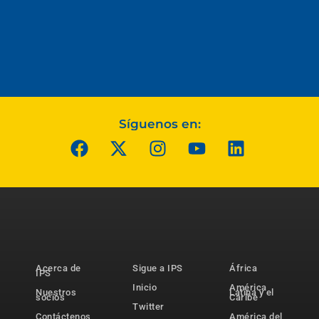
Síguenos en:
Acerca de
Sigue a IPS
África
IPS
Inicio
América
Nuestros
Latina y el
socios
Caribe
Twitter
Contáctenos
América del