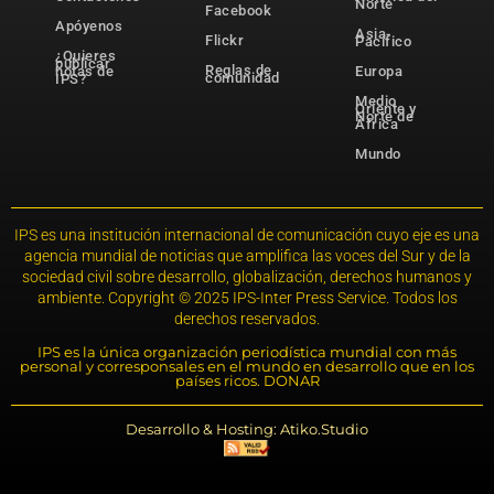
Norte
Facebook
Apóyenos
Asia-
Flickr
Pacífico
¿Quieres
publicar
Reglas de
notas de
Europa
comunidad
IPS?
Medio
Oriente y
Norte de
África
Mundo
IPS es una institución internacional de comunicación cuyo eje es una
agencia mundial de noticias que amplifica las voces del Sur y de la
sociedad civil sobre desarrollo, globalización, derechos humanos y
ambiente. Copyright © 2025 IPS-Inter Press Service. Todos los
derechos reservados.
IPS es la única organización periodística mundial con más
personal y corresponsales en el mundo en desarrollo que en los
países ricos. DONAR
Desarrollo & Hosting: Atiko.Studio