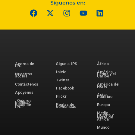
Síguenos en:
Acerca de
Sigue a IPS
África
IPS
Inicio
América
Nuestros
Latina y el
socios
Caribe
Twitter
Contáctenos
América del
Norte
Facebook
Apóyenos
Asia-
Flickr
Pacífico
¿Quieres
publicar
Reglas de
notas de
Europa
comunidad
IPS?
Medio
Oriente y
Norte de
África
Mundo