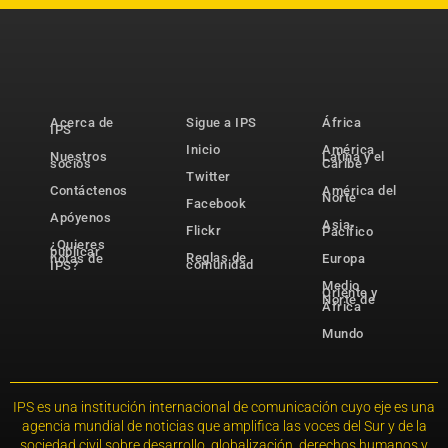
Acerca de
Sigue a IPS
África
IPS
Inicio
América
Nuestros
Latina y el
socios
Caribe
Twitter
Contáctenos
América del
Norte
Facebook
Apóyenos
Asia-
Flickr
Pacífico
¿Quieres
publicar
Reglas de
notas de
Europa
comunidad
IPS?
Medio
Oriente y
Norte de
África
Mundo
IPS es una institución internacional de comunicación cuyo eje es una
agencia mundial de noticias que amplifica las voces del Sur y de la
sociedad civil sobre desarrollo, globalización, derechos humanos y