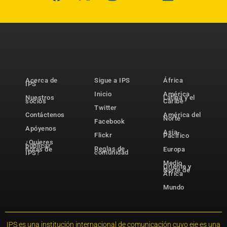
Acerca de
Sigue a IPS
África
IPS
Inicio
América
Nuestros
Latina y el
socios
Caribe
Twitter
Contáctenos
América del
Norte
Facebook
Apóyenos
Asia-
Flickr
Pacífico
¿Quieres
publicar
Reglas de
notas de
Europa
comunidad
IPS?
Medio
Oriente y
Norte de
África
Mundo
IPS es una institución internacional de comunicación cuyo eje es una