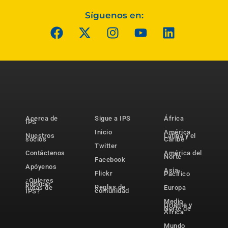
Síguenos en:
Acerca de
Sigue a IPS
África
IPS
Inicio
América
Nuestros
Latina y el
socios
Caribe
Twitter
Contáctenos
América del
Norte
Facebook
Apóyenos
Asia-
Flickr
Pacífico
¿Quieres
publicar
Reglas de
notas de
Europa
comunidad
IPS?
Medio
Oriente y
Norte de
África
Mundo