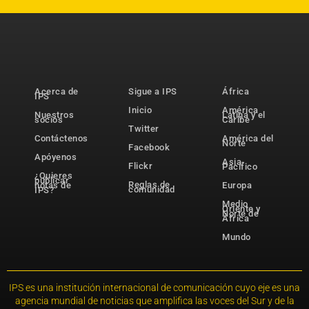
Acerca de
Sigue a IPS
África
IPS
Inicio
América
Nuestros
Latina y el
socios
Caribe
Twitter
Contáctenos
América del
Norte
Facebook
Apóyenos
Asia-
Flickr
Pacífico
¿Quieres
publicar
Reglas de
notas de
Europa
comunidad
IPS?
Medio
Oriente y
Norte de
África
Mundo
IPS es una institución internacional de comunicación cuyo eje es una
agencia mundial de noticias que amplifica las voces del Sur y de la