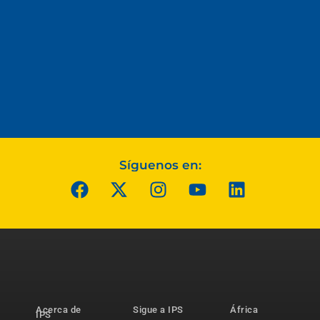
Síguenos en:
Acerca de
Sigue a IPS
África
IPS