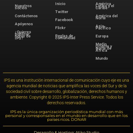
Inicio
América
Nuestros
Latina y el
socios
Caribe
Twitter
Contáctenos
América del
Norte
Facebook
Apóyenos
Asia-
Flickr
Pacífico
¿Quieres
publicar
Reglas de
notas de
Europa
comunidad
IPS?
Medio
Oriente y
Norte de
África
Mundo
IPS es una institución internacional de comunicación cuyo eje es una
agencia mundial de noticias que amplifica las voces del Sur y de la
sociedad civil sobre desarrollo, globalización, derechos humanos y
ambiente. Copyright © 2025 IPS-Inter Press Service. Todos los
derechos reservados.
IPS es la única organización periodística mundial con más
personal y corresponsales en el mundo en desarrollo que en los
países ricos. DONAR
Desarrollo & Hosting: Atiko.Studio