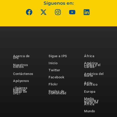
Síguenos en:
Acerca de
Sigue a IPS
África
IPS
Inicio
América
Nuestros
Latina y el
socios
Caribe
Twitter
Contáctenos
América del
Norte
Facebook
Apóyenos
Asia-
Flickr
Pacífico
¿Quieres
publicar
Reglas de
notas de
Europa
comunidad
IPS?
Medio
Oriente y
Norte de
África
Mundo