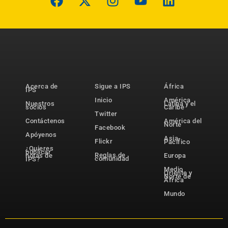
Acerca de
Sigue a IPS
África
IPS
Inicio
América
Nuestros
Latina y el
socios
Caribe
Twitter
Contáctenos
América del
Norte
Facebook
Apóyenos
Asia-
Flickr
Pacífico
¿Quieres
publicar
Reglas de
notas de
Europa
comunidad
IPS?
Medio
Oriente y
Norte de
África
Mundo