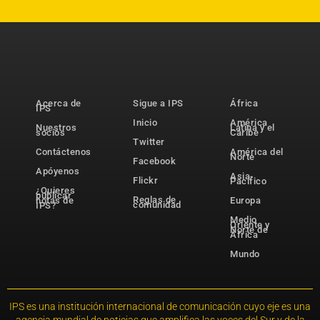
Acerca de
Sigue a IPS
África
IPS
Inicio
América
Nuestros
Latina y el
socios
Caribe
Twitter
Contáctenos
América del
Norte
Facebook
Apóyenos
Asia-
Flickr
Pacífico
¿Quieres
publicar
Reglas de
notas de
Europa
comunidad
IPS?
Medio
Oriente y
Norte de
África
Mundo
IPS es una institución internacional de comunicación cuyo eje es una