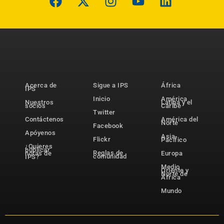
Acerca de
Sigue a IPS
África
IPS
Inicio
América
Nuestros
Latina y el
socios
Caribe
Twitter
Contáctenos
América del
Norte
Facebook
Apóyenos
Asia-
Flickr
Pacífico
¿Quieres
publicar
Reglas de
notas de
Europa
comunidad
IPS?
Medio
Oriente y
Norte de
África
Mundo