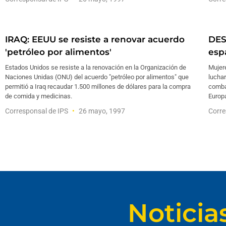
IRAQ: EEUU se resiste a renovar acuerdo
DES
'petróleo por alimentos'
esp
Estados Unidos se resiste a la renovación en la Organización de
Mujere
Naciones Unidas (ONU) del acuerdo "petróleo por alimentos" que
luchar
permitió a Iraq recaudar 1.500 millones de dólares para la compra
comba
de comida y medicinas.
Europa
Corresponsal de IPS
26 mayo, 1997
Corre
Noticia