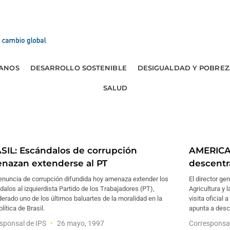
ANOS
DESARROLLO SOSTENIBLE
DESIGUALDAD Y POBREZ
SALUD
SIL: Escándalos de corrupción
AMERICA 
nazan extenderse al PT
descentr
enuncia de corrupción difundida hoy amenaza extender los
El director ge
alos al izquierdista Partido de los Trabajadores (PT),
Agricultura y 
erado uno de los últimos baluartes de la moralidad en la
visita oficial
olítica de Brasil.
apunta a desce
sponsal de IPS
26 mayo, 1997
Corresponsa