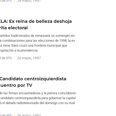
l de IPS
26 mayo, 1997
A: Ex reina de belleza deshoja
ita electoral
partidos tradicionales de Venezuela se sumergen en
e combinaciones para las elecciones de 1998, la ex
za Irene Sáez cruzó una frontera municipal que
spiración a la presidencia.
l de IPS
26 mayo, 1997
Candidato centroizquierdista
uentro por TV
e las firmas encuestadoras y la prensa coincidieron
candidato centroizquierdista para gobernar la capital
 el debate radiotelevisado del domingo con su rival
l de IPS
26 mayo, 1997