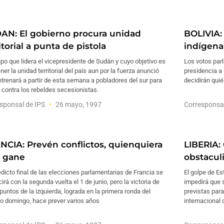
AN: El gobierno procura unidad
BOLIVIA: 
itorial a punta de pistola
indígena
po que lidera el vicepresidente de Sudán y cuyo objetivo es
Los votos parl
er la unidad territorial del país aun por la fuerza anunció
presidencia a
trenará a partir de esta semana a pobladores del sur para
decidirán quié
 contra los rebeldes secesionistas.
sponsal de IPS
26 mayo, 1997
Corresponsa
NCIA: Prevén conflictos, quienquiera
LIBERIA:
 gane
obstacul
edicto final de las elecciones parlamentarias de Francia se
El golpe de Es
irá con la segunda vuelta el 1 de junio, pero la victoria de
impedirá que s
puntos de la izquierda, lograda en la primera ronda del
previstas para
o domingo, hace prever varios años
internacional 