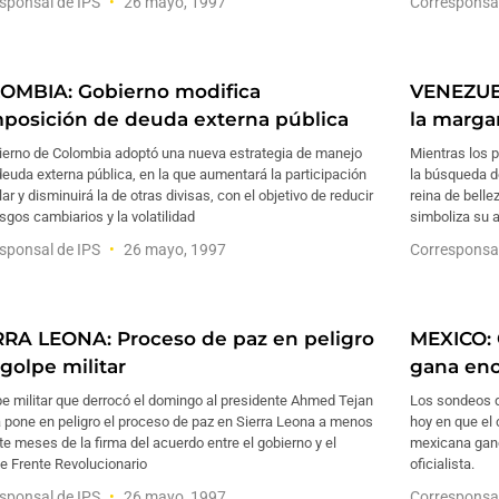
sponsal de IPS
26 mayo, 1997
Corresponsa
OMBIA: Gobierno modifica
VENEZUEL
posición de deuda externa pública
la margar
bierno de Colombia adoptó una nueva estrategia de manejo
Mientras los 
deuda externa pública, en la que aumentará la participación
la búsqueda d
lar y disminuirá la de otras divisas, con el objetivo de reducir
reina de belle
esgos cambiarios y la volatilidad
simboliza su a
sponsal de IPS
26 mayo, 1997
Corresponsa
RRA LEONA: Proceso de paz en peligro
MEXICO: 
golpe militar
gana enc
pe militar que derrocó el domingo al presidente Ahmed Tejan
Los sondeos d
 pone en peligro el proceso de paz en Sierra Leona a menos
hoy en que el 
te meses de la firma del acuerdo entre el gobierno y el
mexicana ganó
e Frente Revolucionario
oficialista.
sponsal de IPS
26 mayo, 1997
Corresponsa