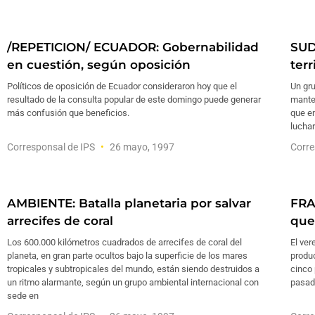
/REPETICION/ ECUADOR: Gobernabilidad
SUD
en cuestión, según oposición
terr
Políticos de oposición de Ecuador consideraron hoy que el
Un gru
resultado de la consulta popular de este domingo puede generar
manten
más confusión que beneficios.
que en
luchar
Corresponsal de IPS
26 mayo, 1997
Corre
AMBIENTE: Batalla planetaria por salvar
FRA
arrecifes de coral
que
Los 600.000 kilómetros cuadrados de arrecifes de coral del
El ver
planeta, en gran parte ocultos bajo la superficie de los mares
produc
tropicales y subtropicales del mundo, están siendo destruidos a
cinco 
un ritmo alarmante, según un grupo ambiental internacional con
pasad
sede en