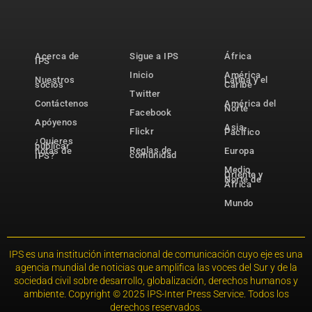
Acerca de
Sigue a IPS
África
IPS
Inicio
América
Nuestros
Latina y el
socios
Caribe
Twitter
Contáctenos
América del
Norte
Facebook
Apóyenos
Asia-
Flickr
Pacífico
¿Quieres
publicar
Reglas de
notas de
Europa
comunidad
IPS?
Medio
Oriente y
Norte de
África
Mundo
IPS es una institución internacional de comunicación cuyo eje es una
agencia mundial de noticias que amplifica las voces del Sur y de la
sociedad civil sobre desarrollo, globalización, derechos humanos y
ambiente. Copyright © 2025 IPS-Inter Press Service. Todos los
derechos reservados.