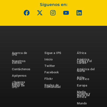
Síguenos en:
Acerca de
Sigue a IPS
África
IPS
Inicio
América
Nuestros
Latina y el
socios
Caribe
Twitter
Contáctenos
América del
Norte
Facebook
Apóyenos
Asia-
Flickr
Pacífico
¿Quieres
publicar
Reglas de
notas de
Europa
comunidad
IPS?
Medio
Oriente y
Norte de
África
Mundo