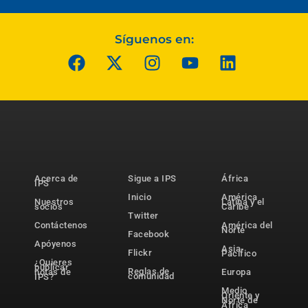
Síguenos en:
Acerca de
Sigue a IPS
África
IPS
Inicio
América
Nuestros
Latina y el
socios
Caribe
Twitter
Contáctenos
América del
Norte
Facebook
Apóyenos
Asia-
Flickr
Pacífico
¿Quieres
publicar
Reglas de
notas de
Europa
comunidad
IPS?
Medio
Oriente y
Norte de
África