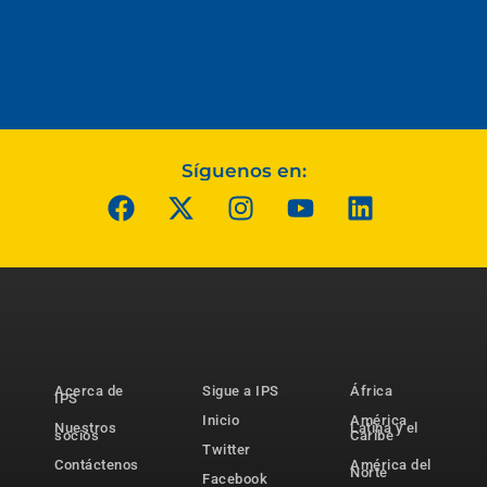
Síguenos en:
Acerca de
Sigue a IPS
África
IPS
Inicio
América
Nuestros
Latina y el
socios
Caribe
Twitter
Contáctenos
América del
Norte
Facebook