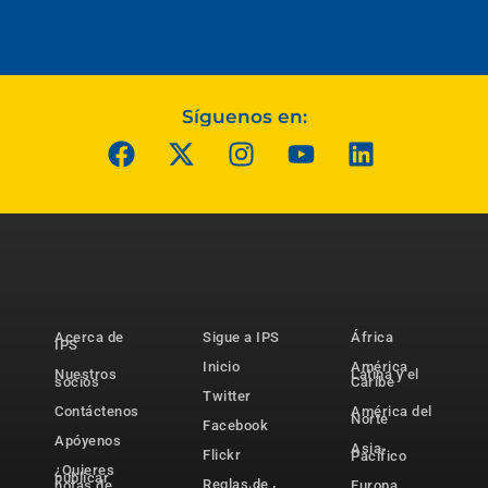
Síguenos en:
Acerca de
Sigue a IPS
África
IPS
Inicio
América
Nuestros
Latina y el
socios
Caribe
Twitter
Contáctenos
América del
Norte
Facebook
Apóyenos
Asia-
Flickr
Pacífico
¿Quieres
publicar
Reglas de
notas de
Europa