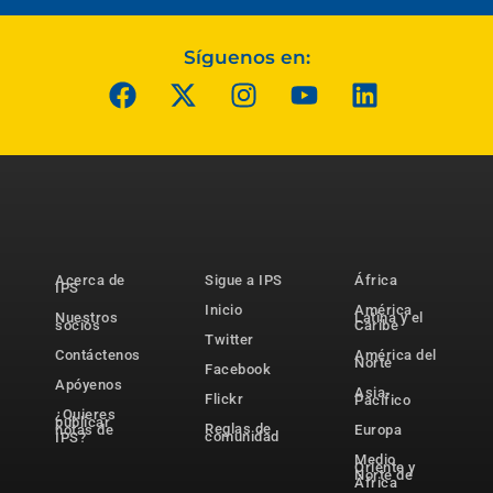
Síguenos en:
Acerca de
Sigue a IPS
África
IPS
Inicio
América
Nuestros
Latina y el
socios
Caribe
Twitter
Contáctenos
América del
Norte
Facebook
Apóyenos
Asia-
Flickr
Pacífico
¿Quieres
publicar
Reglas de
notas de
Europa
comunidad
IPS?
Medio
Oriente y
Norte de
África