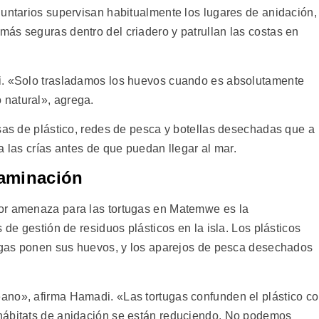
luntarios supervisan habitualmente los lugares de anidación,
ás seguras dentro del criadero y patrullan las costas en
i. «Solo trasladamos los huevos cuando es absolutamente
natural», agrega.
lsas de plástico, redes de pesca y botellas desechadas que a
a las crías antes de que puedan llegar al mar.
taminación
or amenaza para las tortugas en Matemwe es la
 de gestión de residuos plásticos en la isla. Los plásticos
tugas ponen sus huevos, y los aparejos de pesca desechados
ano», afirma Hamadi. «Las tortugas confunden el plástico c
hábitats de anidación se están reduciendo. No podemos