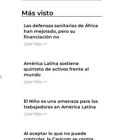
Más visto
Las defensas sanitarias de África
han mejorado, pero su
financiación no
Leer Más >>
América Latina sostiene
quinteto de activos frente al
mundo
.
Leer Más >>
l
El Niño es una amenaza para los
trabajadores en América Latina
Leer Más >>
Al aceptar lo que no puede
controlar, la Caricom se centra