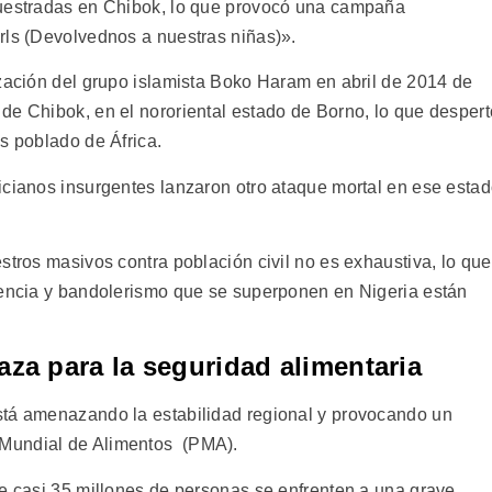
cuestradas en Chibok, lo que provocó una campaña
rls (Devolvednos a nuestras niñas)».
ización del grupo islamista Boko Haram en abril de 2014 de
de Chibok, en el nororiental estado de Borno, lo que despert
s poblado de África.
icianos insurgentes lanzaron otro ataque mortal en ese esta
stros masivos contra población civil no es exhaustiva, lo que
gencia y bandolerismo que se superponen en Nigeria están
za para la seguridad alimentaria
stá amenazando la estabilidad regional y provocando un
Mundial de Alimentos (PMA).
ue casi 35 millones de personas se enfrenten a una grave