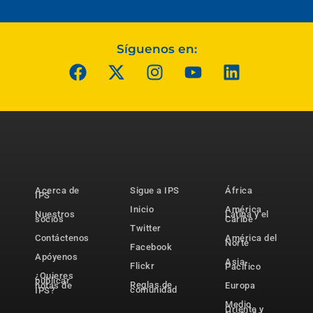
Síguenos en:
Acerca de
Sigue a IPS
África
IPS
Inicio
América
Nuestros
Latina y el
socios
Caribe
Twitter
Contáctenos
América del
Norte
Facebook
Apóyenos
Asia-
Flickr
Pacífico
¿Quieres
publicar
Reglas de
notas de
Europa
comunidad
IPS?
Medio
Oriente y