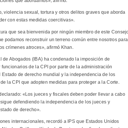
uaciones que abordamos», afirmó.
o, violencia sexual, tortura y otros delitos graves que aborda
der con estas medidas coercitivas».
tura que sea bienvenida por ningún miembro de este Consej
ue podamos reconstruir un terreno común entre nosotros para
 los crímenes atroces», afirmó Khan.
nal de Abogados (IBA) ha condenado la imposición de
 funcionarios de la CPI por parte de la administración
 Estado de derecho mundial y la independencia de los
s de la CPI que adopten medidas para proteger a la Corte.
declarado: «Los jueces y fiscales deben poder llevar a cabo
A sigue defendiendo la independencia de los jueces y
Estado de derecho».
ciones internacionales, recordó a IPS que Estados Unidos