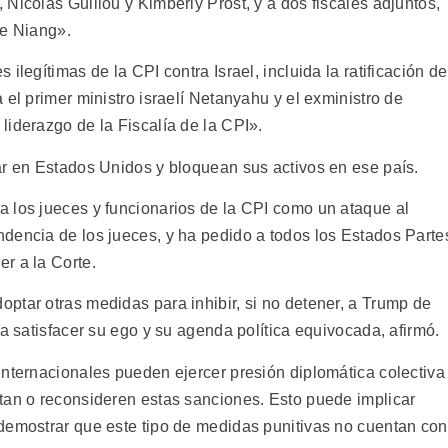
Nicolas Guillou y Kimberly Prost, y a dos fiscales adjuntos,
e Niang».
ilegítimas de la CPI contra Israel, incluida la ratificación de
 el primer ministro israelí Netanyahu y el exministro de
liderazgo de la Fiscalía de la CPI».
ar en Estados Unidos y bloquean sus activos en ese país.
 los jueces y funcionarios de la CPI como un ataque al
dencia de los jueces, y ha pedido a todos los Estados Parte
r a la Corte.
ptar otras medidas para inhibir, si no detener, a Trump de
ra satisfacer su ego y su agenda política equivocada, afirmó.
internacionales pueden ejercer presión diplomática colectiva
tan o reconsideren estas sanciones. Esto puede implicar
demostrar que este tipo de medidas punitivas no cuentan con