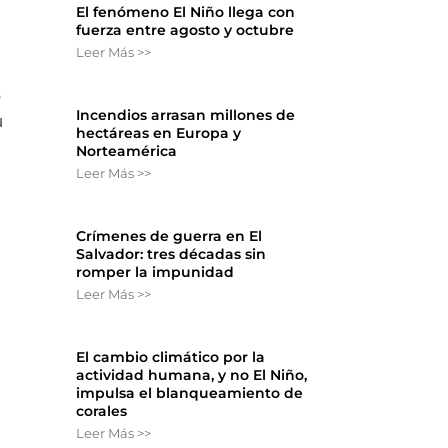
El fenómeno El Niño llega con
fuerza entre agosto y octubre
Leer Más >>
s
Incendios arrasan millones de
u
hectáreas en Europa y
Norteamérica
Leer Más >>
Crímenes de guerra en El
Salvador: tres décadas sin
romper la impunidad
Leer Más >>
El cambio climático por la
actividad humana, y no El Niño,
impulsa el blanqueamiento de
corales
Leer Más >>