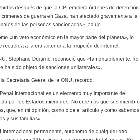
nidos después de que la CPI emitiera órdenes de detención
e crímenes de guerra en Gaza, han afectado gravemente a la
ionales de las personas sancionadas», adujo.
como «un veto económico en la mayor parte del planeta», lo
e recuerda a la era anterior a la irrupción de internet.
ONU, Stephane Dujarric, reconoció que «lamentablemente, no
e ha sido objeto de sanciones unilaterales».
la Secretaría Geeral de la ONU, recordó.
Penal Internacional es un elemento muy importante del
creada por los Estados miembros. No creemos que sus miembr
es, que, en mi opinión, como dice el artículo y como sabemos
as y sus familias».
al internacional permanente, autónomo de cualquier otro
a, suscrito por 125 países, y se compone de 18 jueces. Su