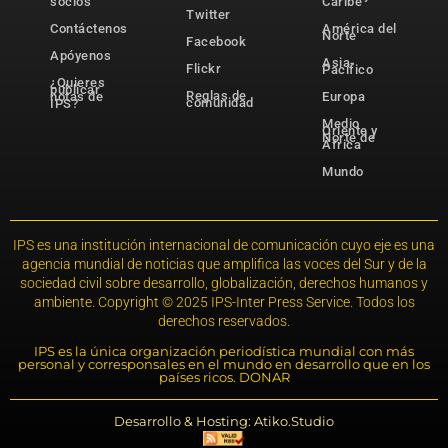
socios
Caribe
Twitter
Contáctenos
América del
Norte
Facebook
Apóyenos
Asia-
Flickr
Pacífico
¿Quieres
publicar
Reglas de
notas de
Europa
comunidad
IPS?
Medio
Oriente y
Norte de
África
Mundo
IPS es una institución internacional de comunicación cuyo eje es una
agencia mundial de noticias que amplifica las voces del Sur y de la
sociedad civil sobre desarrollo, globalización, derechos humanos y
ambiente. Copyright © 2025 IPS-Inter Press Service. Todos los
derechos reservados.
IPS es la única organización periodística mundial con más
personal y corresponsales en el mundo en desarrollo que en los
países ricos. DONAR
Desarrollo & Hosting: Atiko.Studio