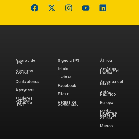
Acerca de
Sigue a IPS
África
IPS
Inicio
América
Nuestros
Latina y el
socios
Caribe
Twitter
Contáctenos
América del
Norte
Facebook
Apóyenos
Asia-
Flickr
Pacífico
¿Quieres
publicar
Reglas de
notas de
Europa
comunidad
IPS?
Medio
Oriente y
Norte de
África
Mundo