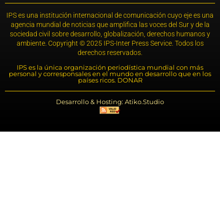
IPS es una institución internacional de comunicación cuyo eje es una
agencia mundial de noticias que amplifica las voces del Sur y de la
sociedad civil sobre desarrollo, globalización, derechos humanos y
ambiente. Copyright © 2025 IPS-Inter Press Service. Todos los
derechos reservados.
IPS es la única organización periodística mundial con más
personal y corresponsales en el mundo en desarrollo que en los
países ricos. DONAR
Desarrollo & Hosting: Atiko.Studio