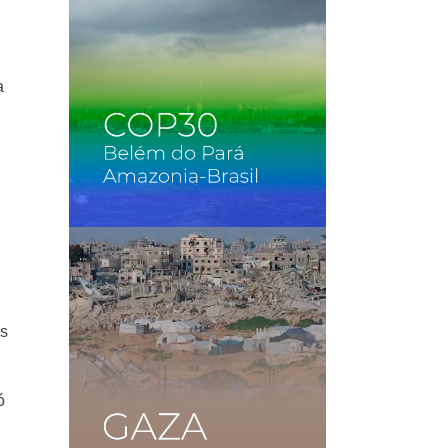
a
os
ó