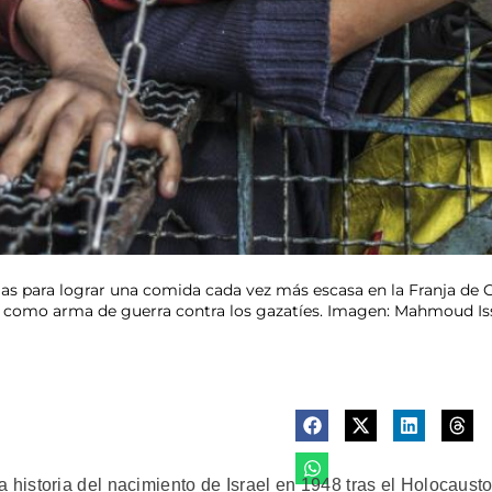
las para lograr una comida cada vez más escasa en la Franja de 
ael como arma de guerra contra los gazatíes. Imagen: Mahmoud I
istoria del nacimiento de Israel en 1948 tras el Holocaust