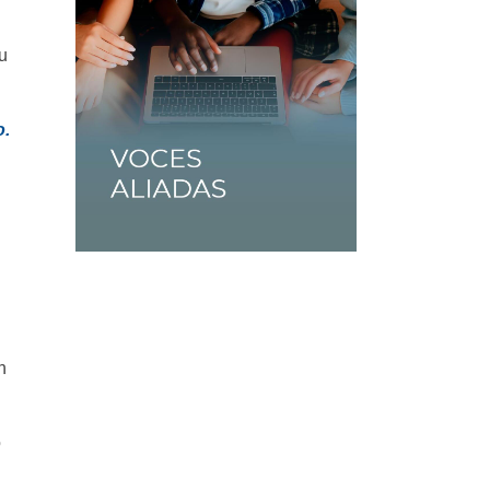
su
o.
n
o