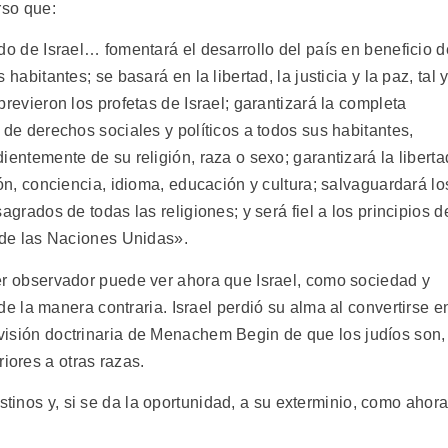
rso que:
do de Israel… fomentará el desarrollo del país en beneficio d
 habitantes; se basará en la libertad, la justicia y la paz, tal 
previeron los profetas de Israel; garantizará la completa
 de derechos sociales y políticos a todos sus habitantes,
ientemente de su religión, raza o sexo; garantizará la liberta
ión, conciencia, idioma, educación y cultura; salvaguardará lo
agrados de todas las religiones; y será fiel a los principios d
 de las Naciones Unidas».
r observador puede ver ahora que Israel, como sociedad y
 la manera contraria. Israel perdió su alma al convertirse e
a visión doctrinaria de Menachem Begin de que los judíos son,
iores a otras razas.
stinos y, si se da la oportunidad, a su exterminio, como ahor