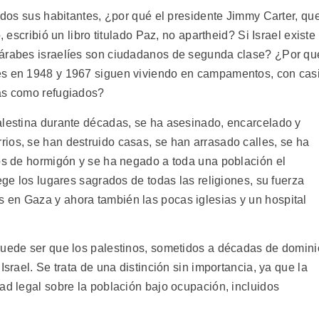
todos sus habitantes, ¿por qué el presidente Jimmy Carter, qu
, escribió un libro titulado Paz, no apartheid? Si Israel existe
 árabes israelíes son ciudadanos de segunda clase? ¿Por qu
es en 1948 y 1967 siguen viviendo en campamentos, con cas
das como refugiados?
alestina durante décadas, se ha asesinado, encarcelado y
ios, se han destruido casas, se han arrasado calles, se ha
ros de hormigón y se ha negado a toda una población el
ege los lugares sagrados de todas las religiones, su fuerza
 en Gaza y ahora también las pocas iglesias y un hospital
puede ser que los palestinos, sometidos a décadas de domini
Israel. Se trata de una distinción sin importancia, ya que la
ad legal sobre la población bajo ocupación, incluidos