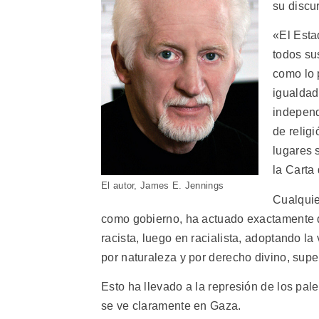
su discu
«El Esta
todos sus
como lo 
igualdad
independ
de relig
lugares s
la Carta
El autor, James E. Jennings
Cualquie
como gobierno, ha actuado exactamente de
racista, luego en racialista, adoptando l
por naturaleza y por derecho divino, super
Esto ha llevado a la represión de los pale
se ve claramente en Gaza.