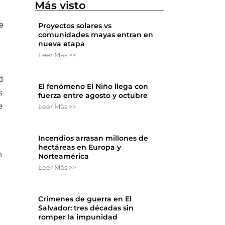
Más visto
e
Proyectos solares vs
comunidades mayas entran en
y
nueva etapa
Leer Más >>
d
El fenómeno El Niño llega con
s
fuerza entre agosto y octubre
e
Leer Más >>
Incendios arrasan millones de
hectáreas en Europa y
n
Norteamérica
Leer Más >>
Crímenes de guerra en El
a
Salvador: tres décadas sin
romper la impunidad