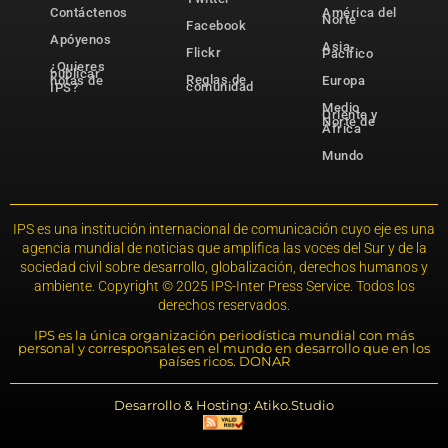
Contáctenos
América del
Norte
Facebook
Apóyenos
Asia-
Flickr
Pacífico
¿Quieres
publicar
Reglas de
notas de
Europa
comunidad
IPS?
Medio
Oriente y
Norte de
África
Mundo
IPS es una institución internacional de comunicación cuyo eje es una
agencia mundial de noticias que amplifica las voces del Sur y de la
sociedad civil sobre desarrollo, globalización, derechos humanos y
ambiente. Copyright © 2025 IPS-Inter Press Service. Todos los
derechos reservados.
IPS es la única organización periodística mundial con más
personal y corresponsales en el mundo en desarrollo que en los
países ricos. DONAR
Desarrollo & Hosting: Atiko.Studio