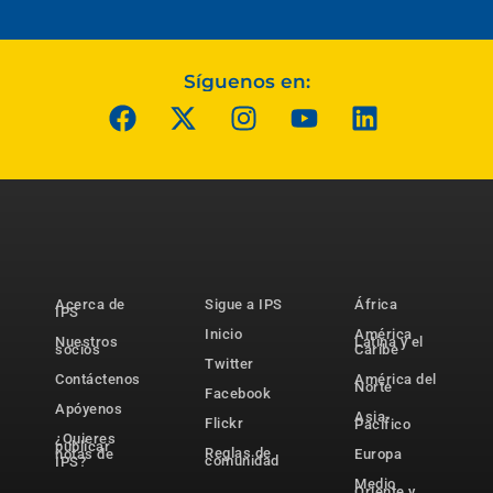
Síguenos en:
Acerca de
Sigue a IPS
África
IPS
Inicio
América
Nuestros
Latina y el
socios
Caribe
Twitter
Contáctenos
América del
Norte
Facebook
Apóyenos
Asia-
Flickr
Pacífico
¿Quieres
publicar
Reglas de
notas de
Europa
comunidad
IPS?
Medio
Oriente y