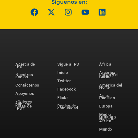
Síguenos en:
Acerca de
Sigue a IPS
África
IPS
Inicio
América
Nuestros
Latina y el
socios
Caribe
Twitter
Contáctenos
América del
Norte
Facebook
Apóyenos
Asia-
Flickr
Pacífico
¿Quieres
publicar
Reglas de
notas de
Europa
comunidad
IPS?
Medio
Oriente y
Norte de
África
Mundo