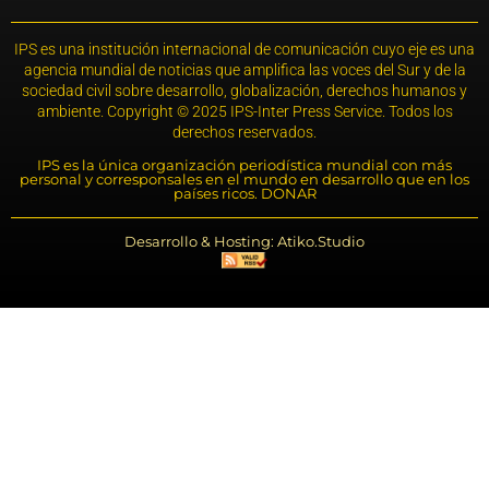
IPS es una institución internacional de comunicación cuyo eje es una
agencia mundial de noticias que amplifica las voces del Sur y de la
sociedad civil sobre desarrollo, globalización, derechos humanos y
ambiente. Copyright © 2025 IPS-Inter Press Service. Todos los
derechos reservados.
IPS es la única organización periodística mundial con más
personal y corresponsales en el mundo en desarrollo que en los
países ricos. DONAR
Desarrollo & Hosting: Atiko.Studio