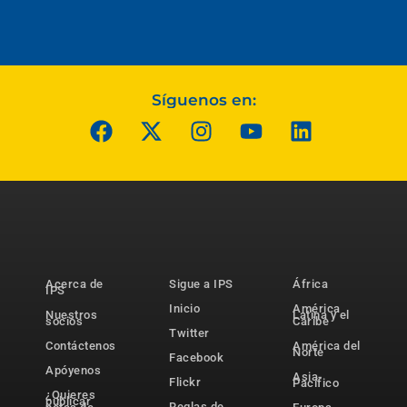
Síguenos en:
Acerca de
Sigue a IPS
África
IPS
Inicio
América
Nuestros
Latina y el
socios
Caribe
Twitter
Contáctenos
América del
Norte
Facebook
Apóyenos
Asia-
Flickr
Pacífico
¿Quieres
publicar
Reglas de