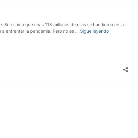
. Se estima que unas 118 millones de ellas se hundieron en la
Mujeres
s a enfrentar la pandemia. Pero no es …
Sigue leyendo
latinoamerica
y
la
covid:
Avanzar
entre
nuevas
y
viejas
barreras