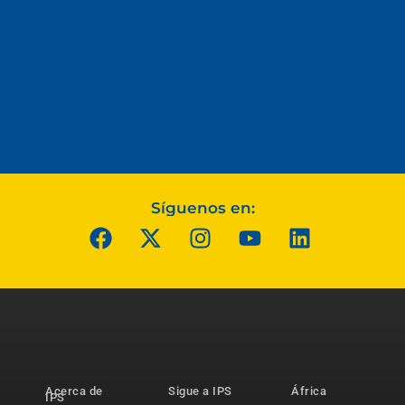
Síguenos en:
Acerca de
Sigue a IPS
África
IPS