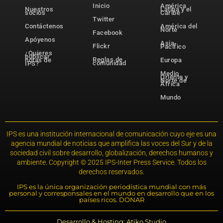
Inicio
América
Nuestros
Latina y el
socios
Caribe
Twitter
Contáctenos
América del
Norte
Facebook
Apóyenos
Asia-
Flickr
Pacífico
¿Quieres
publicar
Reglas de
notas de
Europa
comunidad
IPS?
Medio
Oriente y
Norte de
África
Mundo
IPS es una institución internacional de comunicación cuyo eje es una
agencia mundial de noticias que amplifica las voces del Sur y de la
sociedad civil sobre desarrollo, globalización, derechos humanos y
ambiente. Copyright © 2025 IPS-Inter Press Service. Todos los
derechos reservados.
IPS es la única organización periodística mundial con más
personal y corresponsales en el mundo en desarrollo que en los
países ricos. DONAR
Desarrollo & Hosting: Atiko.Studio