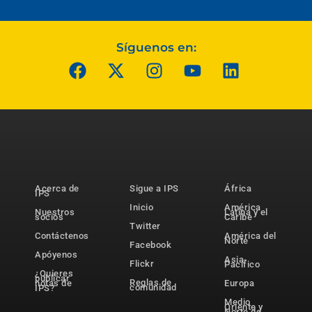
Síguenos en:
Acerca de
Sigue a IPS
África
IPS
Inicio
América
Nuestros
Latina y el
socios
Caribe
Twitter
Contáctenos
América del
Norte
Facebook
Apóyenos
Asia-
Flickr
Pacífico
¿Quieres
publicar
Reglas de
notas de
Europa
comunidad
IPS?
Medio
Oriente y
Norte de