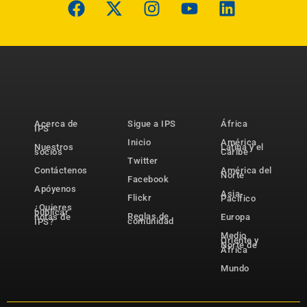
Acerca de
Sigue a IPS
África
IPS
Inicio
América
Nuestros
Latina y el
socios
Caribe
Twitter
Contáctenos
América del
Norte
Facebook
Apóyenos
Asia-
Flickr
Pacífico
¿Quieres
publicar
Reglas de
notas de
Europa
comunidad
IPS?
Medio
Oriente y
Norte de
África
Mundo