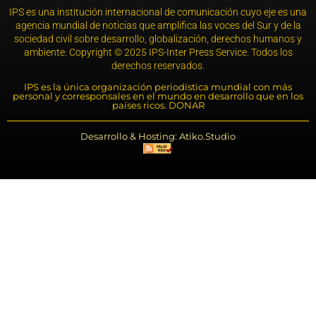
IPS es una institución internacional de comunicación cuyo eje es una
agencia mundial de noticias que amplifica las voces del Sur y de la
sociedad civil sobre desarrollo, globalización, derechos humanos y
ambiente. Copyright © 2025 IPS-Inter Press Service. Todos los
derechos reservados.
IPS es la única organización periodística mundial con más
personal y corresponsales en el mundo en desarrollo que en los
países ricos. DONAR
Desarrollo & Hosting: Atiko.Studio